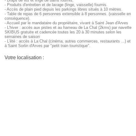
- Draps de lits et linge de bains fournis,
- Produits d'entretien et de lavage (linge, vaisselle) fournis.
- Accès de plain pied depuis les parkings libres situés à 10 mètres.
- Table de repas de 6 personnes extensible à 8 personnes. (vaisselle en
conséquence).
- Accueil par le mandataire du propriétaire, vivant à Saint Jean d'Arves
- L'hiver : accès aux pistes et au hameau de La Chal (2kms) par navette
SKIBUS gratuite et cadencée toutes les 20 à 30 minutes selon les
semaines de saison
- L'été : accès à La Chal (cinéma, autres commerces, restaurants ...) et
à Saint Sorlin d'Arves par "petit train touristique".
Votre localisation :