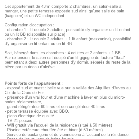
Cet appartement de 43m² comporte 2 chambres, un salon-salle à
manger, une petite terrasse exposée sud ainsi qu'une salle de bain
(baignoire) et un WC indépendant.
Configuration d'occupation :
- chambre 1 : lit double 2 adultes, possibilité d'y organiser un lit enfant
ou un lit BB (disponible sur place)
- chambre 2 : lit double 2 adultes + 1 lit enfant (mezzanine), possibilité
d'y organiser un lit enfant ou un lit BB.
Soit, hébergé dans les chambres : 4 adultes et 2 enfants + 1 BB
Par extension, le salon est équipé d'un lit gigogne de facture "Ikea"
permettant à deux autres personnes d'y dormir, séparés du reste de la
pièce par un rideau d'alcôve.
Points forts de l'appartement :
- exposé sud et ouest : belle vue sur la vallée des Aiguilles d'Arves au
Col de la Croix de Fer,
- présence d'un vrai four et d'une machine à laver en plus du micro-
ondes réglementaire,
- grand réfrigérateur 90 litres et son congélateur 40 litres
- petite terrasse équipée avec BBQ,
- piano électrique de qualité
- TV 21 pouces
- Wifi gratuit via l'accueil de la résidence (situé à 50 mètres)
- Piscine extérieure chauffée été et hiver (à 50 mètres)
- Service de boulangerie et de viennoiserie à l'accueil de la résidence.